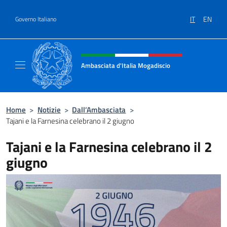
Salta al contenuto
IT
EN
Governo Italiano
Intestazione sito, social e menù
Ambasciata d'Italia Mogadiscio
Il sito Ufficiale dell'Ambasciata d'Italia a Mo
Home
>
Notizie
>
Dall’Ambasciata
>
Tajani e la Farnesina celebrano il 2 giugno
Tajani e la Farnesina celebrano il 2
giugno