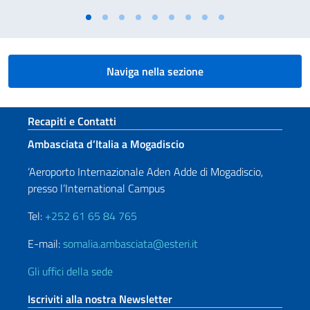
Naviga nella sezione
Sezione footer
Recapiti e Contatti
Ambasciata d’Italia a Mogadiscio
‘Aeroporto Internazionale Aden Adde di Mogadiscio,
presso l’International Campus
Tel:
+252 61 65 84 765
E-mail:
somalia.ambasciata@esteri.it
Gli uffici della sede
Iscriviti alla nostra Newsletter