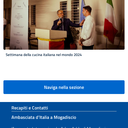
Settimana della cucina italiana nel mondo 2024
Paginazione
Naviga nella sezione
Sezione footer
Recapiti e Contatti
Ambasciata d’Italia a Mogadiscio