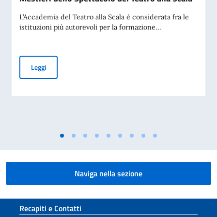
L’Accademia del Teatro alla Scala è considerata fra le
istituzioni più autorevoli per la formazione...
Borse di studio per l’Accademia di Arti e Mestieri dello Spett
Leggi
Naviga nella sezione
Sezione footer
Recapiti e Contatti