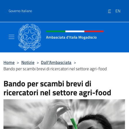
Salta al contenuto
IT
EN
Governo Italiano
Intestazione sito, social e menù
Ambasciata d'Italia Mogadiscio
Il sito Ufficiale dell'Ambasciata d'Italia a Mo
Home
>
Notizie
>
Dall’Ambasciata
>
Bando per scambi brevi di ricercatori nel settore agri-food
Bando per scambi brevi di
ricercatori nel settore agri-food