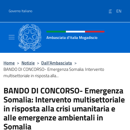
Salta al contenuto
IT
EN
Governo Italiano
Intestazione sito, social e menù
Ambasciata d'Italia Mogadiscio
Il sito Ufficiale dell'Ambasciata d'Italia a Mo
Home
>
Notizie
>
Dall’Ambasciata
>
BANDO DI CONCORSO- Emergenza Somalia: Intervento
multisettoriale in risposta alla...
BANDO DI CONCORSO- Emergenza
Somalia: Intervento multisettoriale
in risposta alla crisi umanitaria e
alle emergenze ambientali in
Somalia