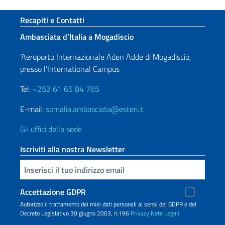
Sezione footer
Recapiti e Contatti
Ambasciata d’Italia a Mogadiscio
‘Aeroporto Internazionale Aden Adde di Mogadiscio,
presso l’International Campus
Tel:
+252 61 65 84 765
E-mail:
somalia.ambasciata@esteri.it
Gli uffici della sede
Iscriviti alla nostra Newsletter
Inserisci la tua email
Accettazione GDPR
Autorizzo il trattamento dei miei dati personali ai sensi del GDPR e del
Decreto Legislativo 30 giugno 2003, n.196
Privacy
Note Legali