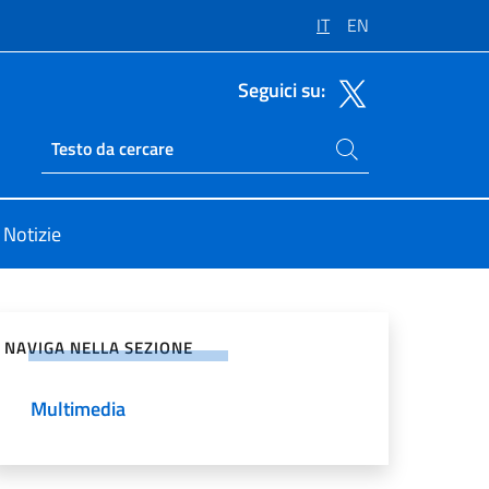
IT
EN
Seguici su:
Cerca nel sito
Ricerca sito live
Notizie
vidi sui Social Network
NAVIGA NELLA SEZIONE
Multimedia