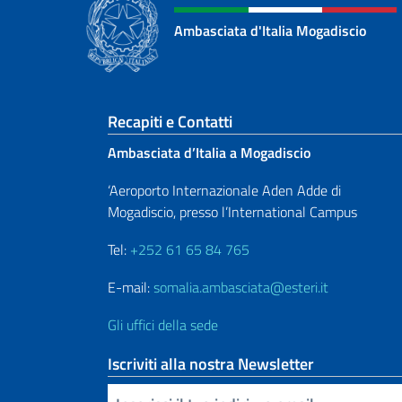
Ambasciata d'Italia Mogadiscio
Sezione footer
Recapiti e Contatti
Ambasciata d’Italia a Mogadiscio
‘Aeroporto Internazionale Aden Adde di
Mogadiscio, presso l’International Campus
Tel:
+252 61 65 84 765
E-mail:
somalia.ambasciata@esteri.it
Gli uffici della sede
Iscriviti alla nostra Newsletter