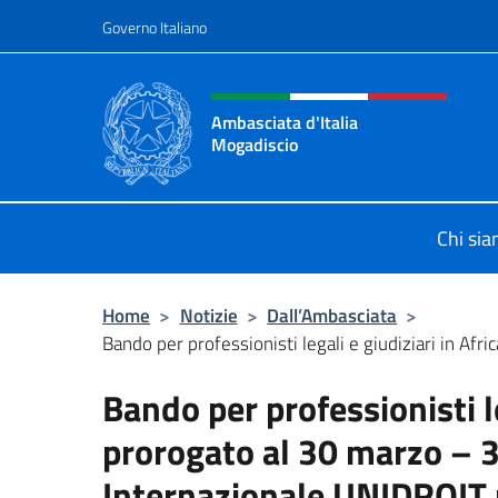
Salta al contenuto
Governo Italiano
Intestazione sito, social 
Ambasciata d'Italia
Mogadiscio
Il sito Ufficiale dell'Ambasciata d'I
Chi si
Home
>
Notizie
>
Dall’Ambasciata
>
Bando per professionisti legali e giudiziari in Afric
Bando per professionisti le
prorogato al 30 marzo – 
Internazionale UNIDROIT pe