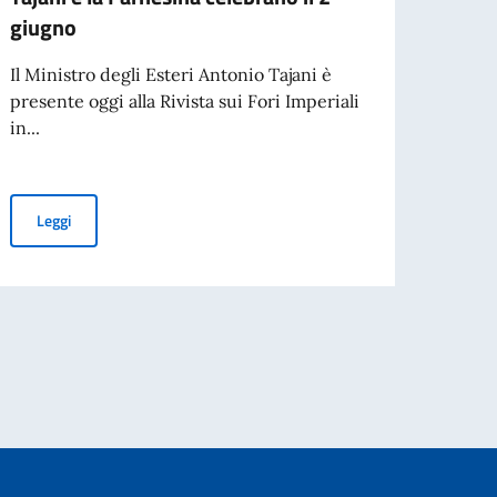
giugno
INVE
FROM
Il Ministro degli Esteri Antonio Tajani è
INTE
presente oggi alla Rivista sui Fori Imperiali
EDIZ
in...
Si an
numer
Tajani e la Farnesina celebrano il 2 giugno
Leggi
ingles
Leg