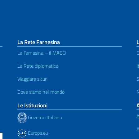
La Rete Farnesina
L
La Farnesina – il MAECI
C
La Rete diplomatica
I
Viaggiare sicuri
S
Dove siamo nel mondo
N
Le Istituzioni
A
Governo Italiano
A
Europa.eu