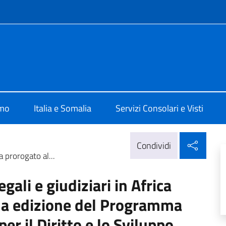
e menù
talia a Mogadiscio
amo
Italia e Somalia
Servizi Consolari e Visti
Condi
Condividi
a prorogato al...
gali e giudiziari in Africa
3a edizione del Programma
r il Diritto e lo Sviluppo