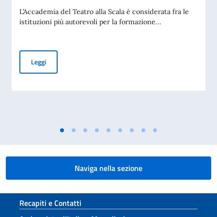
L’Accademia del Teatro alla Scala è considerata fra le
istituzioni più autorevoli per la formazione...
Borse di studio per l’Accademia di Arti e Mestieri dello Spett
Leggi
Naviga nella sezione
Sezione footer
Recapiti e Contatti