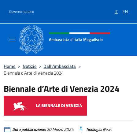
Salta al contenuto
IT
EN
Governo Italiano
Intestazione sito, social e menù
Ambasciata d'Italia Mogadiscio
Il sito Ufficiale dell'Ambasciata d'Italia a Mo
Home
>
Notizie
>
Dall’Ambasciata
>
Biennale d’Arte di Venezia 2024
Biennale d’Arte di Venezia 2024
Data pubblicazione:
20 Marzo 2024
Tipologia:
News