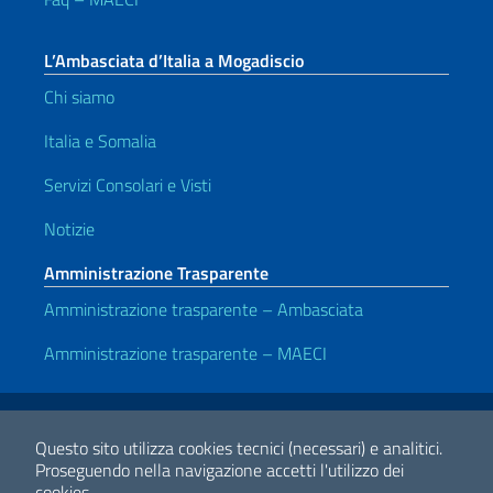
L’Ambasciata d’Italia a Mogadiscio
Chi siamo
Italia e Somalia
Servizi Consolari e Visti
Notizie
Amministrazione Trasparente
Amministrazione trasparente – Ambasciata
Amministrazione trasparente – MAECI
Link Utili
Note legali
Privacy e cookie policy
Dichiarazione di accessibilità
Questo sito utilizza cookies tecnici (necessari) e analitici.
Proseguendo nella navigazione accetti l'utilizzo dei
cookies.