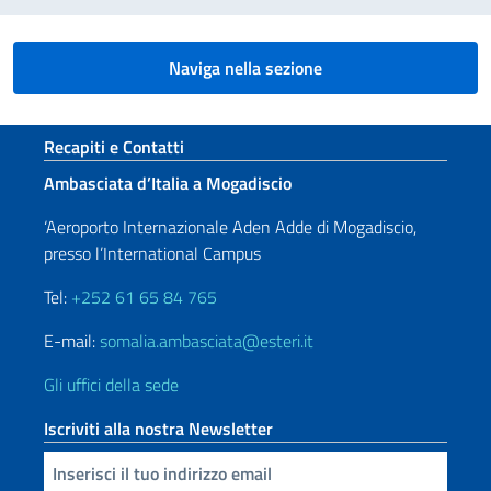
Naviga nella sezione
Sezione footer
Recapiti e Contatti
Ambasciata d’Italia a Mogadiscio
‘Aeroporto Internazionale Aden Adde di Mogadiscio,
presso l’International Campus
Tel:
+252 61 65 84 765
E-mail:
somalia.ambasciata@esteri.it
Gli uffici della sede
Iscriviti alla nostra Newsletter
Inserisci la tua email