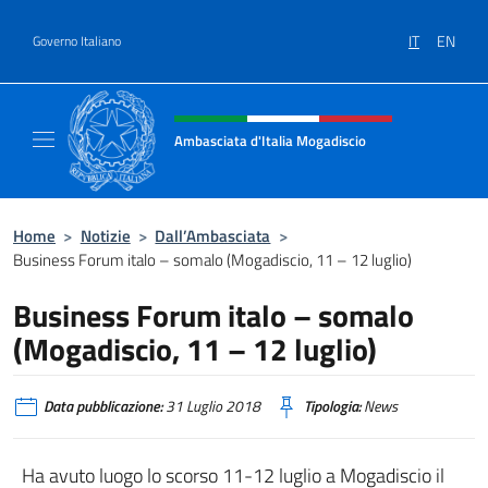
Salta al contenuto
IT
EN
Governo Italiano
Intestazione sito, social e menù
Ambasciata d'Italia Mogadiscio
Il sito Ufficiale dell'Ambasciata d'Italia a Mo
Home
>
Notizie
>
Dall’Ambasciata
>
Business Forum italo – somalo (Mogadiscio, 11 – 12 luglio)
Business Forum italo – somalo
(Mogadiscio, 11 – 12 luglio)
Data pubblicazione:
31 Luglio 2018
Tipologia:
News
Ha avuto luogo lo scorso 11-12 luglio a Mogadiscio il