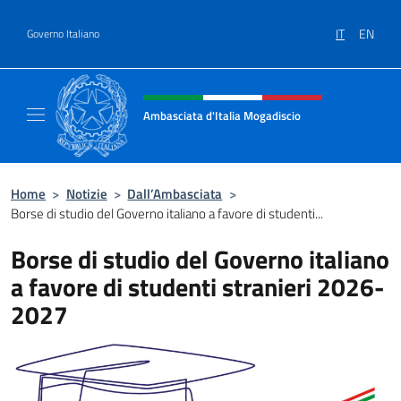
Salta al contenuto
IT
EN
Governo Italiano
Intestazione sito, social e menù
Ambasciata d'Italia Mogadiscio
Il sito Ufficiale dell'Ambasciata d'Italia a Mo
Home
>
Notizie
>
Dall’Ambasciata
>
Borse di studio del Governo italiano a favore di studenti...
Borse di studio del Governo italiano
a favore di studenti stranieri 2026-
2027