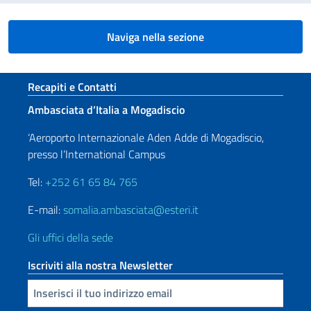
Naviga nella sezione
Sezione footer
Recapiti e Contatti
Ambasciata d’Italia a Mogadiscio
‘Aeroporto Internazionale Aden Adde di Mogadiscio,
presso l’International Campus
Tel:
+252 61 65 84 765
E-mail:
somalia.ambasciata@esteri.it
Gli uffici della sede
Iscriviti alla nostra Newsletter
Inserisci la tua email