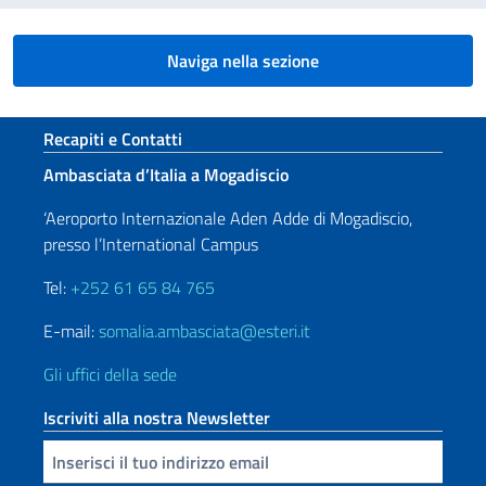
Naviga nella sezione
Sezione footer
Recapiti e Contatti
Ambasciata d’Italia a Mogadiscio
‘Aeroporto Internazionale Aden Adde di Mogadiscio,
presso l’International Campus
Tel:
+252 61 65 84 765
E-mail:
somalia.ambasciata@esteri.it
Gli uffici della sede
Iscriviti alla nostra Newsletter
Inserisci la tua email