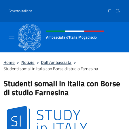
Salta al contenuto
IT
EN
Governo Italiano
Intestazione sito, social e menù
Ambasciata d'Italia Mogadiscio
Il sito Ufficiale dell'Ambasciata d'Italia a Mo
Home
>
Notizie
>
Dall’Ambasciata
>
Studenti somali in Italia con Borse di studio Farnesina
Studenti somali in Italia con Borse
di studio Farnesina