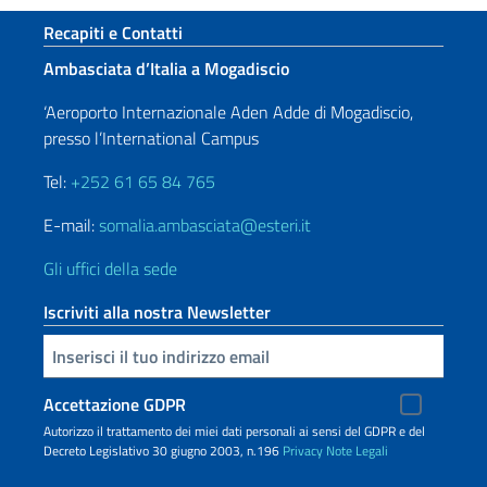
Paginazione
Sezione footer
Recapiti e Contatti
Ambasciata d’Italia a Mogadiscio
‘Aeroporto Internazionale Aden Adde di Mogadiscio,
presso l’International Campus
Tel:
+252 61 65 84 765
E-mail:
somalia.ambasciata@esteri.it
Gli uffici della sede
Iscriviti alla nostra Newsletter
Inserisci la tua email
Accettazione GDPR
Autorizzo il trattamento dei miei dati personali ai sensi del GDPR e del
Decreto Legislativo 30 giugno 2003, n.196
Privacy
Note Legali