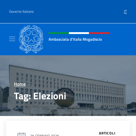
Salta al contenuto
IT
Governo Italiano
Intestazione sito, social e menù
Ambasciata d'Italia Mogadiscio
Il sito Ufficiale dell'Ambasciata d'Italia a Mo
Home
>
Tag:
Elezioni
ARTICOLI
26 GENNAIO 2026