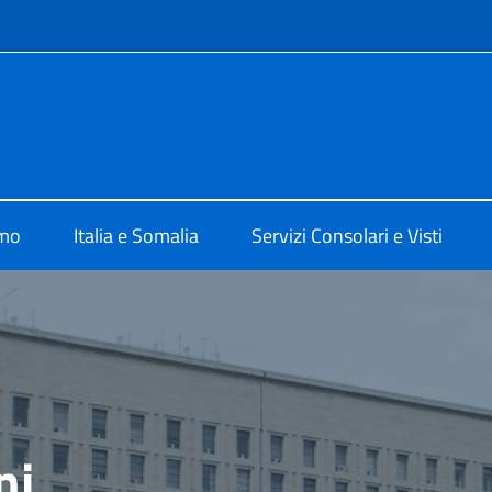
e menù
talia a Mogadiscio
amo
Italia e Somalia
Servizi Consolari e Visti
ni