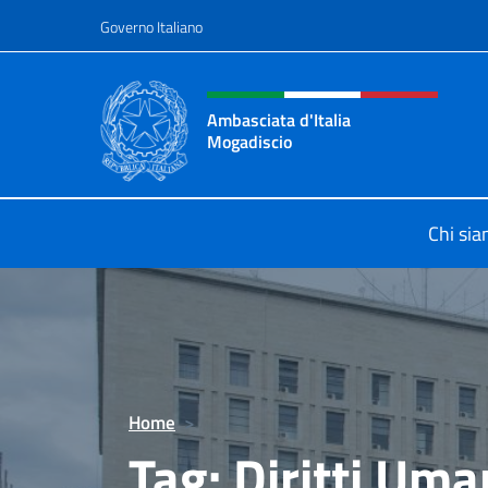
Salta al contenuto
Governo Italiano
Intestazione sito, social 
Ambasciata d'Italia
Mogadiscio
Il sito Ufficiale dell'Ambasciata d'I
Chi si
Home
>
Tag:
Diritti Uma