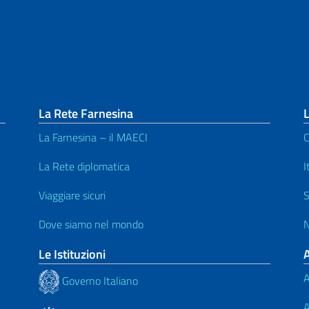
La Rete Farnesina
L
La Farnesina – il MAECI
C
La Rete diplomatica
I
Viaggiare sicuri
S
Dove siamo nel mondo
N
Le Istituzioni
A
Governo Italiano
A