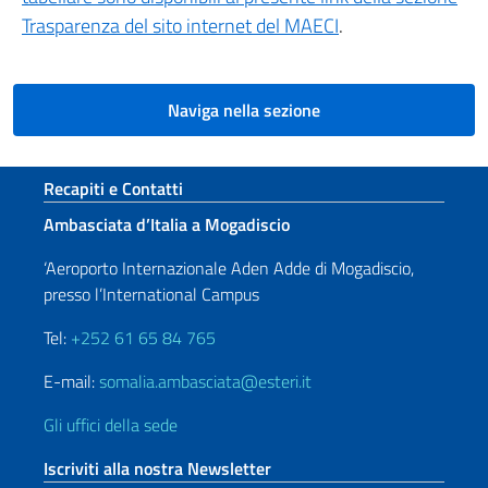
Trasparenza del sito internet del MAECI
.
Naviga nella sezione
Sezione footer
Recapiti e Contatti
Ambasciata d’Italia a Mogadiscio
‘Aeroporto Internazionale Aden Adde di Mogadiscio,
presso l’International Campus
Tel:
+252 61 65 84 765
E-mail:
somalia.ambasciata@esteri.it
Gli uffici della sede
Iscriviti alla nostra Newsletter