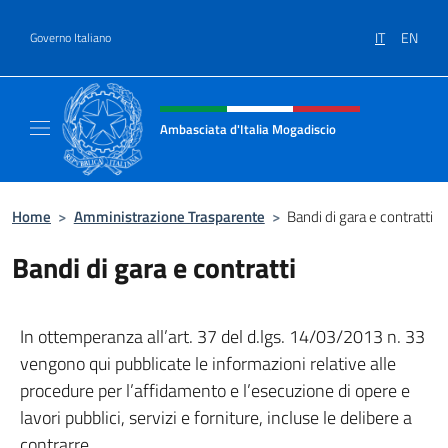
Salta al contenuto
IT
EN
Governo Italiano
Intestazione sito, social e menù
Ambasciata d'Italia Mogadiscio
Il sito Ufficiale dell'Ambasciata d'Italia a Mo
Home
>
Amministrazione Trasparente
>
Bandi di gara e contratti
Bandi di gara e contratti
In ottemperanza all’art. 37 del d.lgs. 14/03/2013 n. 33
vengono qui pubblicate le informazioni relative alle
procedure per l’affidamento e l’esecuzione di opere e
lavori pubblici, servizi e forniture, incluse le delibere a
contrarre.